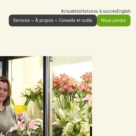
Actualités
Histoires à succès
English
Services
À propos
Conseils et outils
Nous joindre