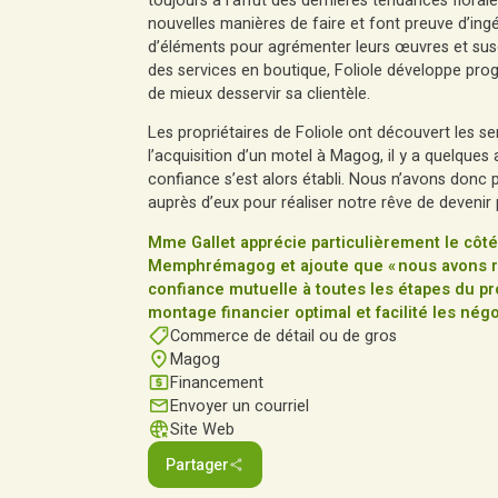
toujours à l’affût des dernières tendances floral
nouvelles manières de faire et font preuve d’ing
d’éléments pour agrémenter leurs œuvres et suscit
des services en boutique, Foliole développe pro
de mieux desservir sa clientèle.
Les propriétaires de Foliole ont découvert les
l’acquisition d’un motel à Magog, il y a quelques
confiance s’est alors établi. Nous n’avons donc
auprès d’eux pour réaliser notre rêve de devenir p
Mme Gallet apprécie particulièrement le côt
Memphrémagog et ajoute que « nous avons re
confiance mutuelle à toutes les étapes du pr
montage financier optimal et facilité les nég
Commerce de détail ou de gros
Magog
Financement
Envoyer un courriel
Site Web
Partager