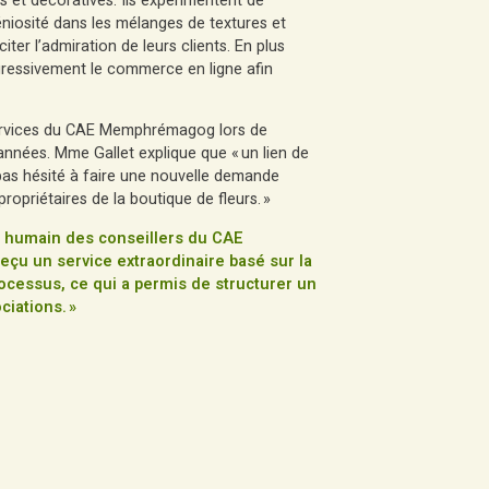
es et décoratives. Ils expérimentent de
éniosité dans les mélanges de textures et
er l’admiration de leurs clients. En plus
gressivement le commerce en ligne afin
 services du CAE Memphrémagog lors de
 années. Mme Gallet explique que « un lien de
 pas hésité à faire une nouvelle demande
ropriétaires de la boutique de fleurs. »
é humain des conseillers du CAE
çu un service extraordinaire basé sur la
ocessus, ce qui a permis de structurer un
ociations. »