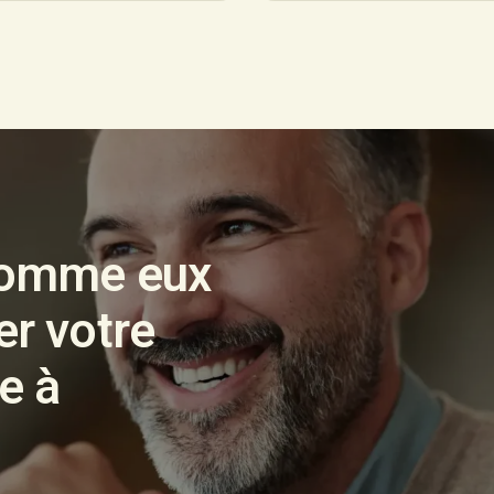
 comme eux
er votre
re à