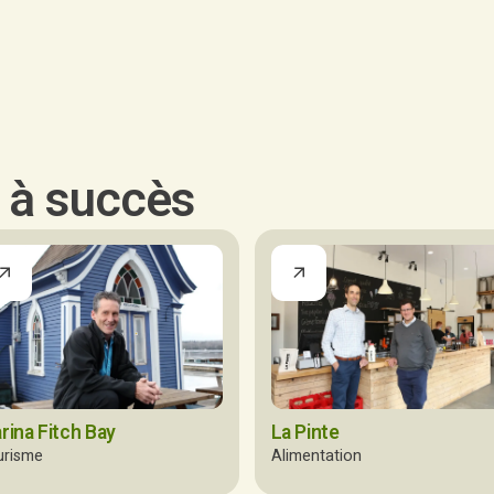
s à succès
rina Fitch Bay
La Pinte
urisme
Alimentation